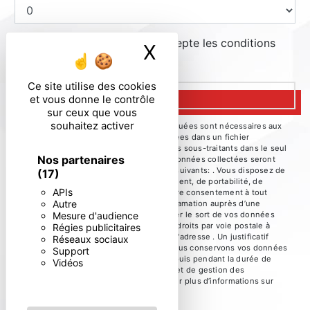
En cochant cette case, j'accepte les conditions
X
Masquer le ban
particulières ci-dessous **
Ce site utilise des cookies
ENVOYER
et vous donne le contrôle
sur ceux que vous
souhaitez activer
** Les données personnelles communiquées sont nécessaires aux
fins de vous contacter et sont enregistrées dans un fichier
informatisé. Elles sont destinées à et ses sous-traitants dans le seul
Nos partenaires
but de répondre à votre message. Les données collectées seront
communiquées aux seuls destinataires suivants: . Vous disposez de
(17)
droits d’accès, de rectification, d’effacement, de portabilité, de
APIs
limitation, d’opposition, de retrait de votre consentement à tout
Autre
moment et du droit d’introduire une réclamation auprès d’une
Mesure d'audience
autorité de contrôle, ainsi que d’organiser le sort de vos données
post-mortem. Vous pouvez exercer ces droits par voie postale à
Régies publicitaires
l'adresse ou par courrier électronique à l'adresse . Un justificatif
Réseaux sociaux
d'identité pourra vous être demandé. Nous conservons vos données
Support
pendant la période de prise de contact puis pendant la durée de
Vidéos
prescription légale aux fins probatoires et de gestion des
contentieux. Consultez le site cnil.fr pour plus d’informations sur
vos droits.