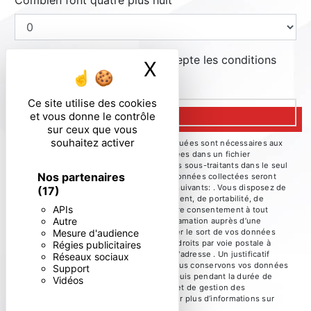
Combien font quatre plus huit
En cochant cette case, j'accepte les conditions
X
Masquer le ban
particulières ci-dessous **
Ce site utilise des cookies
ENVOYER
et vous donne le contrôle
sur ceux que vous
souhaitez activer
** Les données personnelles communiquées sont nécessaires aux
fins de vous contacter et sont enregistrées dans un fichier
informatisé. Elles sont destinées à et ses sous-traitants dans le seul
Nos partenaires
but de répondre à votre message. Les données collectées seront
communiquées aux seuls destinataires suivants: . Vous disposez de
(17)
droits d’accès, de rectification, d’effacement, de portabilité, de
APIs
limitation, d’opposition, de retrait de votre consentement à tout
Autre
moment et du droit d’introduire une réclamation auprès d’une
Mesure d'audience
autorité de contrôle, ainsi que d’organiser le sort de vos données
post-mortem. Vous pouvez exercer ces droits par voie postale à
Régies publicitaires
l'adresse ou par courrier électronique à l'adresse . Un justificatif
Réseaux sociaux
d'identité pourra vous être demandé. Nous conservons vos données
Support
pendant la période de prise de contact puis pendant la durée de
Vidéos
prescription légale aux fins probatoires et de gestion des
contentieux. Consultez le site cnil.fr pour plus d’informations sur
vos droits.