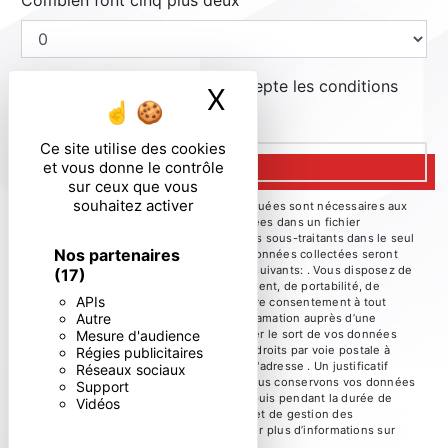
Combien font cinq plus deux
En cochant cette case, j'accepte les conditions
X
Masquer le ban
particulières ci-dessous **
Ce site utilise des cookies
ENVOYER
et vous donne le contrôle
sur ceux que vous
souhaitez activer
** Les données personnelles communiquées sont nécessaires aux
fins de vous contacter et sont enregistrées dans un fichier
informatisé. Elles sont destinées à et ses sous-traitants dans le seul
Nos partenaires
but de répondre à votre message. Les données collectées seront
communiquées aux seuls destinataires suivants: . Vous disposez de
(17)
droits d’accès, de rectification, d’effacement, de portabilité, de
APIs
limitation, d’opposition, de retrait de votre consentement à tout
Autre
moment et du droit d’introduire une réclamation auprès d’une
Mesure d'audience
autorité de contrôle, ainsi que d’organiser le sort de vos données
post-mortem. Vous pouvez exercer ces droits par voie postale à
Régies publicitaires
l'adresse ou par courrier électronique à l'adresse . Un justificatif
Réseaux sociaux
d'identité pourra vous être demandé. Nous conservons vos données
Support
pendant la période de prise de contact puis pendant la durée de
Vidéos
prescription légale aux fins probatoires et de gestion des
contentieux. Consultez le site cnil.fr pour plus d’informations sur
vos droits.