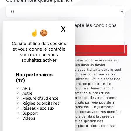
Combien font quatre plus huit
En cochant cette case, j'accepte les conditions
X
Masquer le ban
particulières ci-dessous **
Ce site utilise des cookies
ENVOYER
et vous donne le contrôle
sur ceux que vous
souhaitez activer
** Les données personnelles communiquées sont nécessaires aux
fins de vous contacter et sont enregistrées dans un fichier
informatisé. Elles sont destinées à et ses sous-traitants dans le seul
Nos partenaires
but de répondre à votre message. Les données collectées seront
communiquées aux seuls destinataires suivants: . Vous disposez de
(17)
droits d’accès, de rectification, d’effacement, de portabilité, de
APIs
limitation, d’opposition, de retrait de votre consentement à tout
Autre
moment et du droit d’introduire une réclamation auprès d’une
Mesure d'audience
autorité de contrôle, ainsi que d’organiser le sort de vos données
post-mortem. Vous pouvez exercer ces droits par voie postale à
Régies publicitaires
l'adresse ou par courrier électronique à l'adresse . Un justificatif
Réseaux sociaux
d'identité pourra vous être demandé. Nous conservons vos données
Support
pendant la période de prise de contact puis pendant la durée de
Vidéos
prescription légale aux fins probatoires et de gestion des
contentieux. Consultez le site cnil.fr pour plus d’informations sur
vos droits.