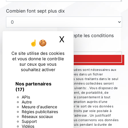
Combien font sept plus dix
En cochant cette case, j'accepte les conditions
X
Masquer le ban
particulières ci-dessous **
Ce site utilise des cookies
ENVOYER
et vous donne le contrôle
sur ceux que vous
souhaitez activer
** Les données personnelles communiquées sont nécessaires aux
fins de vous contacter et sont enregistrées dans un fichier
informatisé. Elles sont destinées à et ses sous-traitants dans le seul
Nos partenaires
but de répondre à votre message. Les données collectées seront
communiquées aux seuls destinataires suivants: . Vous disposez de
(17)
droits d’accès, de rectification, d’effacement, de portabilité, de
APIs
limitation, d’opposition, de retrait de votre consentement à tout
Autre
moment et du droit d’introduire une réclamation auprès d’une
Mesure d'audience
autorité de contrôle, ainsi que d’organiser le sort de vos données
post-mortem. Vous pouvez exercer ces droits par voie postale à
Régies publicitaires
l'adresse ou par courrier électronique à l'adresse . Un justificatif
Réseaux sociaux
d'identité pourra vous être demandé. Nous conservons vos données
Support
pendant la période de prise de contact puis pendant la durée de
Vidéos