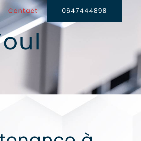
Contact
0647444898
oul
tenance à