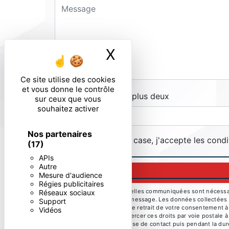
X
Masquer le ban
Ce site utilise des cookies
et vous donne le contrôle
Combien font deux plus deux
sur ceux que vous
souhaitez activer
Nos partenaires
En cochant cette case, j'accepte les condi
(17)
APIs
Autre
Mesure d'audience
Régies publicitaires
** Les données personnelles communiquées sont nécessaires
Réseaux sociaux
but de répondre à votre message. Les données collectées se
Support
limitation, d’opposition, de retrait de votre consentement 
Vidéos
mortem. Vous pouvez exercer ces droits par voie postale à 
pendant la période de prise de contact puis pendant la duré