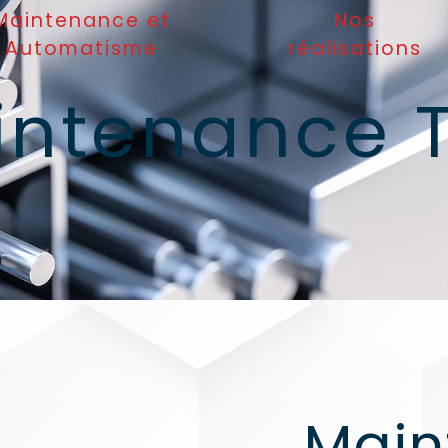
Maintenance et
Nos
Automatisme
réalisations
intenance T
Main