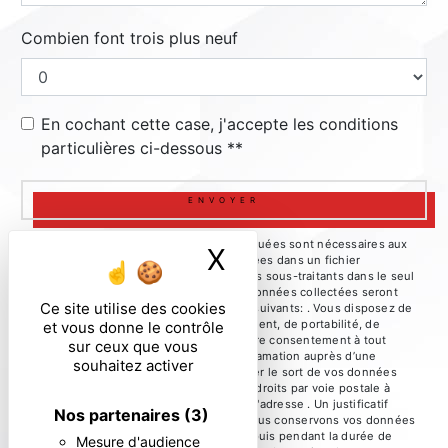
Combien font trois plus neuf
En cochant cette case, j'accepte les conditions
particulières ci-dessous **
ENVOYER
** Les données personnelles communiquées sont nécessaires aux
X
Masquer le ban
fins de vous contacter et sont enregistrées dans un fichier
informatisé. Elles sont destinées à et ses sous-traitants dans le seul
but de répondre à votre message. Les données collectées seront
Ce site utilise des cookies
communiquées aux seuls destinataires suivants: . Vous disposez de
droits d’accès, de rectification, d’effacement, de portabilité, de
et vous donne le contrôle
limitation, d’opposition, de retrait de votre consentement à tout
sur ceux que vous
moment et du droit d’introduire une réclamation auprès d’une
souhaitez activer
autorité de contrôle, ainsi que d’organiser le sort de vos données
post-mortem. Vous pouvez exercer ces droits par voie postale à
l'adresse ou par courrier électronique à l'adresse . Un justificatif
Nos partenaires
(3)
d'identité pourra vous être demandé. Nous conservons vos données
pendant la période de prise de contact puis pendant la durée de
Mesure d'audience